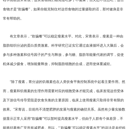
程学院教授宋青说，这类食物我们都知道吃多了不健康，但又忍不住想吃，这些
食物才是“欺骗餐”，如果你能克制住对这些食物的过量摄取的话，那对健身是非
常有帮助的。
有文章表示，“欺骗餐”可以稳定瘦素水平。对此，宋青表示，瘦素是一种由
脂肪组织分泌的蛋白质类激素。科学研究已证实它通过血液循环进入大脑后，会
参与多种激素和信号因子的产生与释放，参与糖、脂肪等能量代谢的调节，促使
机体减少摄食，增加能量释放，抑制脂肪细胞的合成，进而使体重减轻。
“除了瘦素，胃分泌的饥饿素也在人类饮食平衡控制系统中起着主要作用。然
而，瘦素和饥饿素的生理作用需要对应的细胞受体才能完成，临床发现这些受体
及下游信号传导受阻是饮食失衡的主要原因，临床上使用瘦素只取得非常有限的
效果。”宋青说，目前尚不清楚肥胖的发展与瘦素的确切关系。虽然有少量实验数
据显示正常人采用“欺骗餐”可以暂时提高瘦素水平，但由于人群有个体差异，不
能将结果推广至所有减肥者。所以，“‘欺骗餐’可以稳定瘦素水平”的说法是未经科