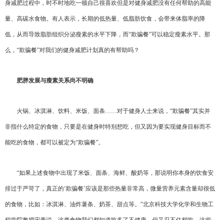
身减肥过程中，时不时地吃一顿自己很喜欢但是对健身减肥没有任何帮助的高能
量、高碳水食物。有人表示，长期的低热量、低脂肪饮食，会带来体脂率的降
低，从而导致脂肪组织分泌瘦素的水平下降，而“欺骗餐”可以稳定瘦素水平。那
么，“欺骗餐”对我们的健身减肥计划真的有帮助吗？
肥胖发展与瘦素关系尚不明确
火锅、冰淇淋、饮料、米饭、面条……对于健身人士来说，“欺骗餐”其实并
非指什么特定的食物，只要是在健身时特别想吃，但又因为要实现健身目标而不
能吃的食物，都可以被定为“欺骗餐”。
“如果上述食物中出现了米饭、面条、海鲜、酸奶等，那说明你本身的饮食安
排过于严苛了，真正的‘欺骗餐’应该是那些热量非常高，微量营养元素含量却很低
的食物，比如：冰淇淋、油炸薯条、奶茶、甜点等。”北京科技大学化学和生物工