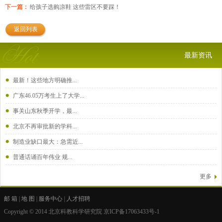
下一篇：
给孩子选购凉鞋 这些雷区不要踩！
返回列表
最新资讯
最新！这些地方明确推...
广东46.05万考生上了大学...
事关山东秋季开学，最...
北京不再审批新的学科...
制造业缺口最大：急需近...
普通话诵百年伟业 规...
更多
邮 箱
|
地 图
|
服务中心
|
人才招聘
Copyright © 2014 北京科教科学研究院
京ICP备17063433号-1