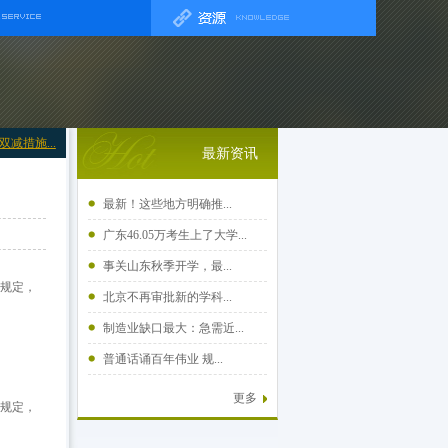
减措施...
最新资讯
最新！这些地方明确推...
广东46.05万考生上了大学...
事关山东秋季开学，最...
等规定，
北京不再审批新的学科...
制造业缺口最大：急需近...
普通话诵百年伟业 规...
更多
等规定，