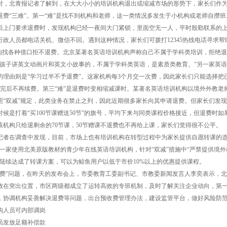
北青报记者了解到，在大大小小的培训机构退出或缩减市场的形势下，家长们作
退费“三难”。第一“难”是找不到机构和老师，这一类情况多发生于小机构或老师自攒班
后上门要求退费时，发现机构已经一夜间大门紧锁，里面空无一人，平时殷勤联系的
行政人员都电话关机、微信不回。遇到这种情况，家长们可拨打12345热线电话寻求帮
机构找各种借口拒不退费。北京某著名英语培训机构声称自己不属于学科类培训，拒绝
给孩子讲英文动画片和英文小故事的，不属于学科类英语，是素质类教育。”另一家英
的理由则是“学习过半不予退费”。这家机构每3个月交一次费，因此家长们只能选择把
上完后不再续费。第三“难”是退费时变相缩减课时。某著名英语培训机构以境外外教老
照“双减”规定，此类业务在禁止之列，因此近期很多家长向其申请退费。但家长们发
时候是打着“买100节课赠送50节”的旗号，平均下来与同类课程价格接近，但退费时如
，该机构只给退剩余的70节课，50节赠课不退费也不再给上课，家长们觉得很不公平。
在调查中发现，目前，市场上也有培训机构在转型过程中为家长提供自愿转课的选
为一家使用北美原版教材的青少年在线英语培训机构，针对“双减”措施中“严禁提供境外
，陆续达成了转课方案，可以为鲸鱼用户以低于市价10%以上的优惠提供课程。
”问题，在昨天的发布会上，市委教育工委副书记、市教委新闻发言人李奕表示，北
放在突出位置，市区两级都成立了运转高效的专班机制，及时了解关注企业动向，第
，协调机构妥善解决退费等问题，出台预收费管理办法，建设监管平台，做好风险防
人员可内部调岗
发放足额补偿款