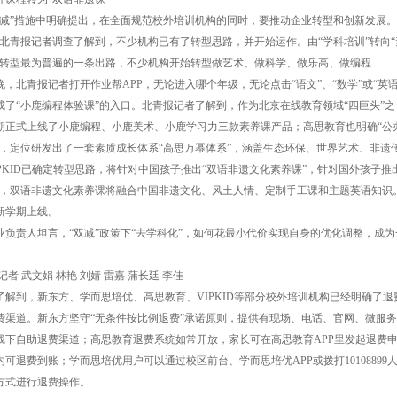
”措施中明确提出，在全面规范校外培训机构的同时，要推动企业转型和创新发展。
，北青报记者调查了解到，不少机构已有了转型思路，并开始运作。由“学科培训”转向“
构转型最为普遍的一条出路，不少机构开始转型做艺术、做科学、做乐高、做编程……
北青报记者打开作业帮APP，无论进入哪个年级，无论点击“语文”、“数学”或“英语
成了“小鹿编程体验课”的入口。北青报记者了解到，作为北京在线教育领域“四巨头”之
期正式上线了小鹿编程、小鹿美术、小鹿学习力三款素养课产品；高思教育也明确“公
”，定位研发出了一套素质成长体系“高思万幂体系”，涵盖生态环保、世界艺术、非遗
PKID已确定转型思路，将针对中国孩子推出“双语非遗文化素养课”，针对国外孩子推
中，双语非遗文化素养课将融合中国非遗文化、风土人情、定制手工课和主题英语知识
新学期上线。
责人坦言，“双减”政策下“去学科化”，如何花最小代价实现自身的优化调整，成为
 武文娟 林艳 刘婧 雷嘉 蒲长廷 李佳
了解到，新东方、学而思培优、高思教育、VIPKID等部分校外培训机构已经明确了退
费渠道。新东方坚守“无条件按比例退费”承诺原则，提供有现场、电话、官网、微服务
线下自助退费渠道；高思教育退费系统如常开放，家长可在高思教育APP里发起退费申
内可退费到账；学而思培优用户可以通过校区前台、学而思培优APP或拨打10108899
方式进行退费操作。