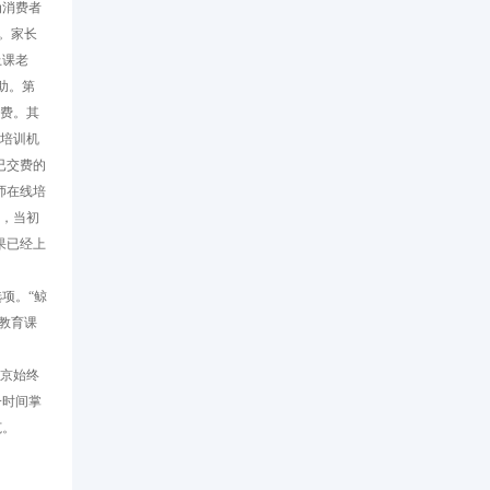
为消费者
。家长
上课老
助。第
退费。其
语培训机
已交费的
师在线培
现，当初
果已经上
项。“鲸
教育课
京始终
一时间掌
范。