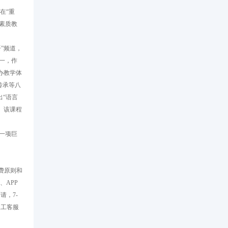
在“重
素质教
”频道，
一，作
办教学体
传承等八
出“语言
。该课程
一项巨
费原则和
、APP
请，7-
人工客服