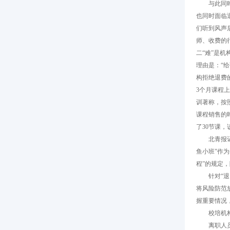
与此同时，
也同时面临
们听到风声
师、收费的
二“难”是
理由是：“
构拒绝退费
3个月课程
训著称，按
课程销售的
了30节课
北青报记者
鱼小班”作
程”的规定
针对“退费
将风险防范
握重要情况
校培机构
离职人员