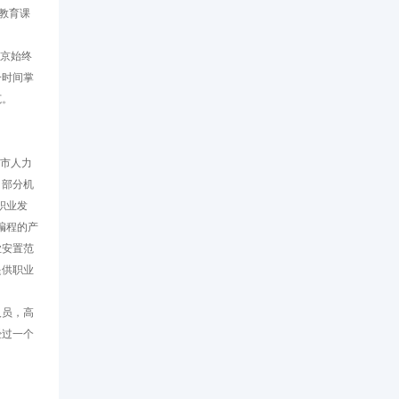
教育课
京始终
一时间掌
范。
市人力
，部分机
职业发
编程的产
业安置范
提供职业
人员，高
经过一个