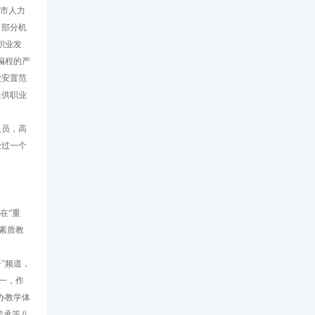
市人力
，部分机
职业发
编程的产
业安置范
提供职业
人员，高
经过一个
在“重
素质教
”频道，
一，作
办教学体
传承等八