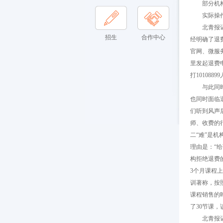
部分机构
实际操作仍
北青报记者
招生
合作中心
经明确了退
官网、微服
里发起退费
打10108
与此同时，
也同时面临
们听到风声
师、收费的
二“难”是
理由是：“
构拒绝退费
3个月课程
训著称，按
课程销售的
了30节课
北青报记者