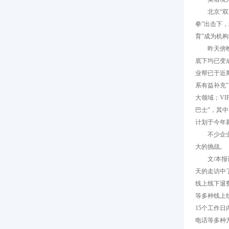
北京“双减
拳”出击下
育”成为机
昨天傍晚，
底下均已变
业帮已于近
系有益补充
大领域；VI
巴士”，其
计划于今年
不少企业负
大的挑战。
文/本报记者
天的走访中
线上线下退
等多种线上
15个工作日
电话等多种