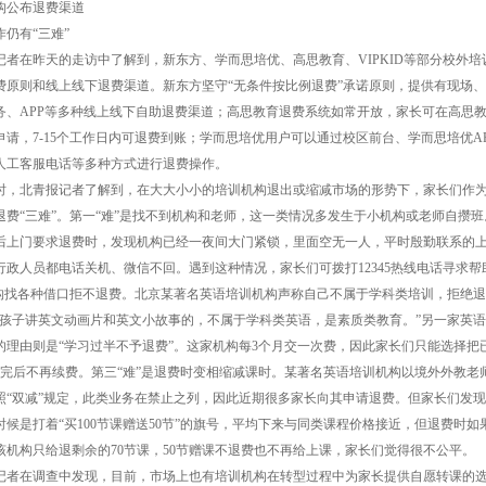
公布退费渠道
有“三难”
在昨天的走访中了解到，新东方、学而思培优、高思教育、VIPKID等部分校外培
费原则和线上线下退费渠道。新东方坚守“无条件按比例退费”承诺原则，提供有现场
务、APP等多种线上线下自助退费渠道；高思教育退费系统如常开放，家长可在高思教
申请，7-15个工作日内可退费到账；学而思培优用户可以通过校区前台、学而思培优A
899人工客服电话等多种方式进行退费操作。
北青报记者了解到，在大大小小的培训机构退出或缩减市场的形势下，家长们作
退费“三难”。第一“难”是找不到机构和老师，这一类情况多发生于小机构或老师自攒班
后上门要求退费时，发现机构已经一夜间大门紧锁，里面空无一人，平时殷勤联系的
行政人员都电话关机、微信不回。遇到这种情况，家长们可拨打12345热线电话寻求帮
机构找各种借口拒不退费。北京某著名英语培训机构声称自己不属于学科类培训，拒绝
给孩子讲英文动画片和英文小故事的，不属于学科类英语，是素质类教育。”另一家英
的理由则是“学习过半不予退费”。这家机构每3个月交一次费，因此家长们只能选择把
上完后不再续费。第三“难”是退费时变相缩减课时。某著名英语培训机构以境外外教老
照“双减”规定，此类业务在禁止之列，因此近期很多家长向其申请退费。但家长们发
时候是打着“买100节课赠送50节”的旗号，平均下来与同类课程价格接近，但退费时如
，该机构只给退剩余的70节课，50节赠课不退费也不再给上课，家长们觉得很不公平。
在调查中发现，目前，市场上也有培训机构在转型过程中为家长提供自愿转课的选