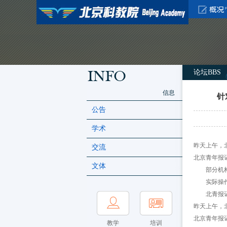
论坛BBS
信息
针
公告
学术
昨天上午，
交流
北京青年报
文体
部分机构
实际操作仍
北青报记
昨天上午，
北京青年报
教学
培训