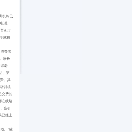
训机构已
、电话、
育APP
PP或拨
为消费者
。家长
上课老
助。第
退费。其
语培训机
已交费的
师在线培
现，当初
果已经上
项。“鲸