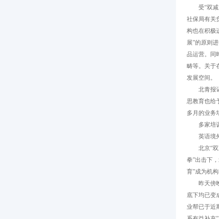
受“双减”
社保局有关
构也在积极
展”的原则
品运营。同
畴等。关于
发展空间。
北青报记者
思教育也给
多月的业务
多家培训
英语境外课
北京“双减
拳”出击下
育”成为机
昨天傍晚，
底下均已变
业帮已于近
系有益补充