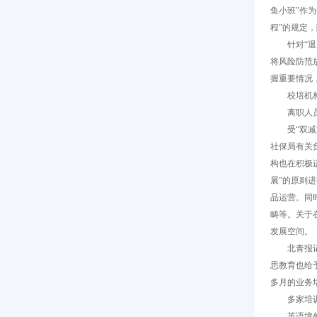
鱼小班”作
程”的规定
针对“退费
将风险防范
握重要情况
校培机构
离职人员
受“双减”
社保局有关
构也在积极
展”的原则
品运营。同
畴等。关于
发展空间。
北青报记者
思教育也给
多月的业务
多家培训
英语境外课