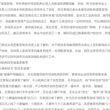
政策影响，学科类校外培训机构出现人员收缩和调整现象。对此，昨天的发布会上，
负责人已经就全市统筹岗位安排作出了回应，而北青报记者从多家培训机构调查发现
进行内部调岗。豌豆思维在员工安置时本着“优先内部调岗，提供员工适岗培训，辅导
进行，例如数学思维产品运营岗的员工，根据个人情况经过一定时间培训，可以调岗到
时，加强异业合作，推荐就业机会，强化安置，寻求区域劳动就业部门帮助，扩大就
在职员工，豌豆思维表示，将会与在职员工一道，顺利完成已购课程用户的交付，并
还从高思教育相关负责人处了解到，对于因业务策略调整而在岗位上受到影响的
予转岗、培训再上新岗等系列服务和指导，合理配置资源。比如，校区运营管理员工
培训可以转到游学活动策划领队岗进行工作。
机构转型做素质教育
程转为“双语非遗课”
”措施中明确提出，在全面规范校外培训机构的同时，要推动企业转型和创新发展。
，北青报记者调查了解到，不少机构已有了转型思路，并开始运作。由“学科培训”转向“
构转型最为普遍的一条出路，不少机构开始转型做艺术、做科学、做乐高、做编程……
北青报记者打开作业帮APP，无论进入哪个年级，无论点击“语文”、“数学”或“英语
成了“小鹿编程体验课”的入口。北青报记者了解到，作为北京在线教育领域“四巨头”之
期正式上线了小鹿编程、小鹿美术、小鹿学习力三款素养课产品；高思教育也明确“公
”，定位研发出了一套素质成长体系“高思万幂体系”，涵盖生态环保、世界艺术、非遗