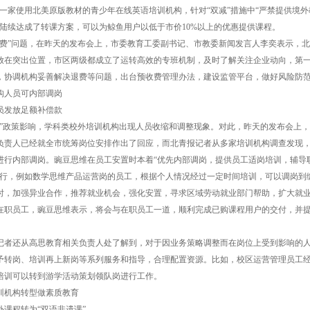
为一家使用北美原版教材的青少年在线英语培训机构，针对“双减”措施中“严禁提供境外
，陆续达成了转课方案，可以为鲸鱼用户以低于市价10%以上的优惠提供课程。
”问题，在昨天的发布会上，市委教育工委副书记、市教委新闻发言人李奕表示，北
放在突出位置，市区两级都成立了运转高效的专班机制，及时了解关注企业动向，第
，协调机构妥善解决退费等问题，出台预收费管理办法，建设监管平台，做好风险防
人员可内部调岗
发放足额补偿款
政策影响，学科类校外培训机构出现人员收缩和调整现象。对此，昨天的发布会上，
负责人已经就全市统筹岗位安排作出了回应，而北青报记者从多家培训机构调查发现
进行内部调岗。豌豆思维在员工安置时本着“优先内部调岗，提供员工适岗培训，辅导
进行，例如数学思维产品运营岗的员工，根据个人情况经过一定时间培训，可以调岗到
时，加强异业合作，推荐就业机会，强化安置，寻求区域劳动就业部门帮助，扩大就
在职员工，豌豆思维表示，将会与在职员工一道，顺利完成已购课程用户的交付，并
还从高思教育相关负责人处了解到，对于因业务策略调整而在岗位上受到影响的
予转岗、培训再上新岗等系列服务和指导，合理配置资源。比如，校区运营管理员工
培训可以转到游学活动策划领队岗进行工作。
机构转型做素质教育
程转为“双语非遗课”