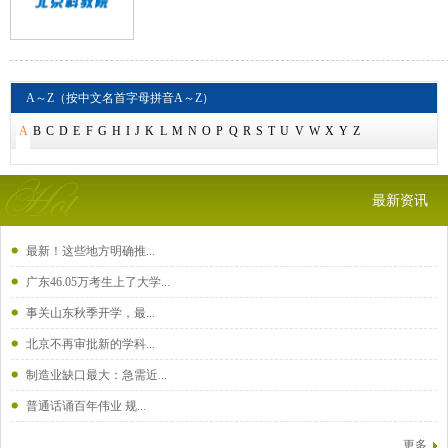
A～Z（按中文名首字母拼音A～Z）
A
B
C
D
E
F
G
H
I
J
K
L
M
N
O
P
Q
R
S
T
U
V
W
X
Y
Z
最新资讯
最新！这些地方明确推...
广东46.05万考生上了大学...
事关山东秋季开学，最...
北京不再审批新的学科...
制造业缺口最大：急需近...
普通话诵百年伟业 规...
更多